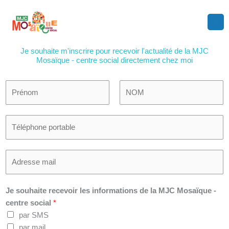
Aller
au
contenu
Je souhaite m'inscrire pour recevoir l'actualité de la MJC
Mosaïque - centre social directement chez moi
N
o
m
P
N
T
e
r
o
é
t
é
m
l
p
n
A
é
r
o
d
p
é
m
r
h
n
Je souhaite recevoir les informations de la MJC Mosaïque -
e
o
o
centre social
*
s
n
m
par SMS
s
e
*
par mail
e