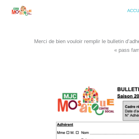
Aller
ACCU
au
contenu
Merci de bien vouloir remplir le bulletin d’ad
« pass fam