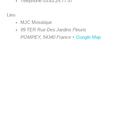
Téléphone
03.83.24.77.57
Lieu
MJC Mosaïque
99 TER Rue Des Jardins Fleuris
POMPEY
,
54340
France
+ Google Map