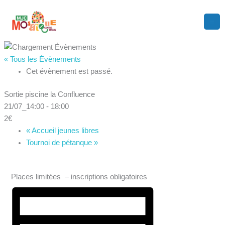
Aller
au
contenu
« Tous les Évènements
Cet évènement est passé.
Sortie piscine la Confluence
21/07_14:00
-
18:00
2€
«
Accueil jeunes libres
Tournoi de pétanque
»
Places limitées – inscriptions obligatoires