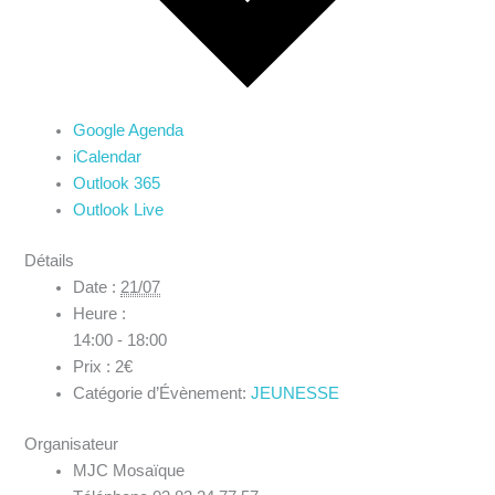
Google Agenda
iCalendar
Outlook 365
Outlook Live
Détails
Date :
21/07
Heure :
14:00 - 18:00
Prix :
2€
Catégorie d’Évènement:
JEUNESSE
Organisateur
MJC Mosaïque