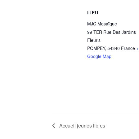
LIEU
MJC Mosaïque
99 TER Rue Des Jardins
Fleuris
POMPEY
,
54340
France
+
Google Map
Accueil jeunes libres